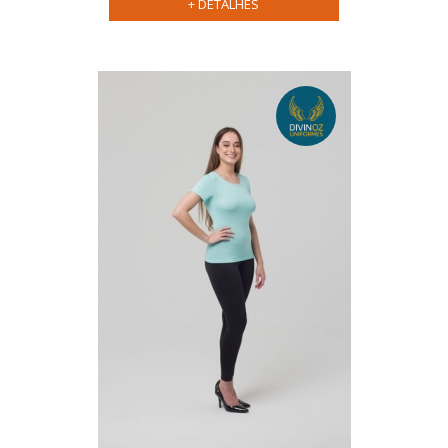
+ DETALHES
Personalização:
Atendimento:
uniforme
ideal para sua empresa