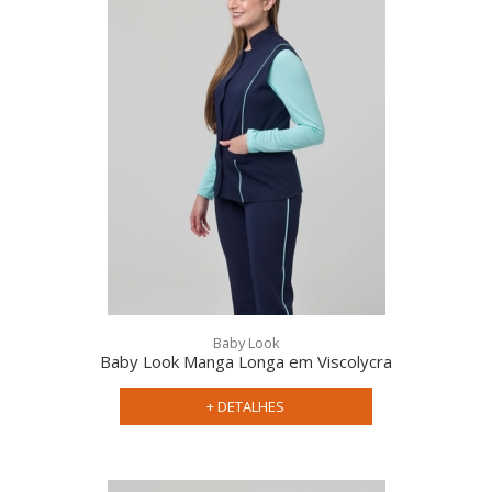
uniforme
Baby Look
social feminino
uniforme
Baby Look Manga Longa em Viscolycra
social masculino
+ DETALHES