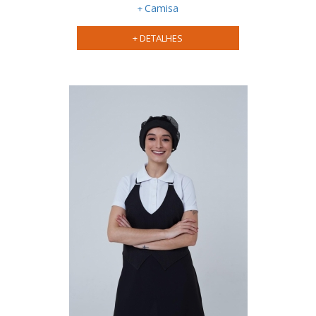
Camisa
social feminino
uniforme
social masculino
+ DETALHES