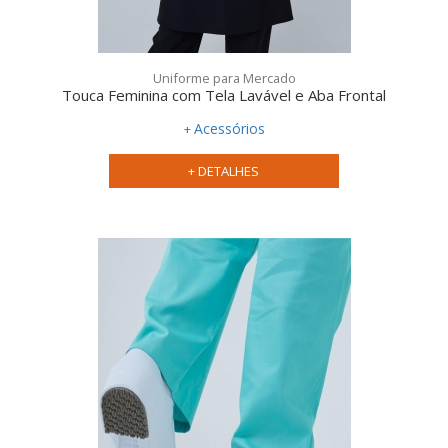
Uniforme para Mercado
Qualidade:
Touca Feminina com Tela Lavável e Aba Frontal
Acessórios
+ DETALHES
Personalização:
Atendimento:
uniforme
ideal para sua empresa