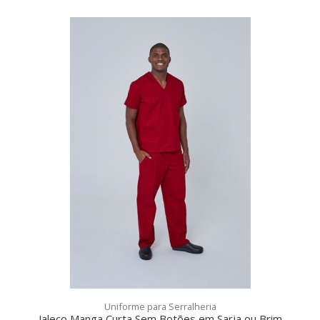
Uniforme para Serralheria
Jaleco Manga Curta Sem Botões em Sarja ou Brim