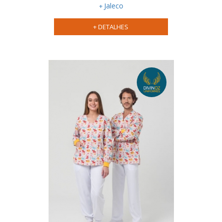
Jaleco
social feminino
uniforme
social masculino
+ DETALHES