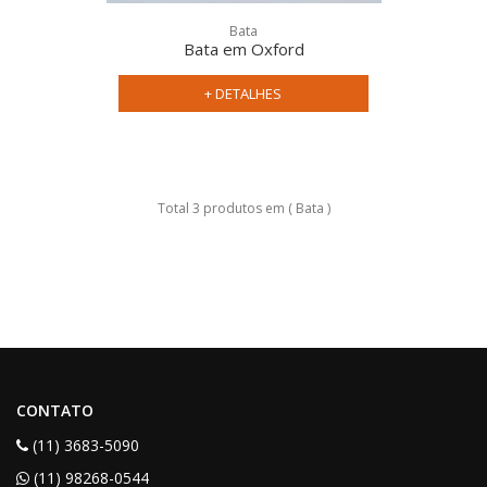
Bata
Bata em Oxford
+ DETALHES
Total 3 produtos em ( Bata )
CONTATO
(11) 3683-5090
(11) 98268-0544